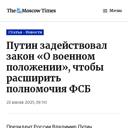
Skip
Menu
to
The
content
Moscow
Times
Posted
Статья - Новости
in
Путин задействовал
закон «О военном
положении», чтобы
расширить
полномочия ФСБ
21 июля 2025, 19:50
Президент России Владимир Путин