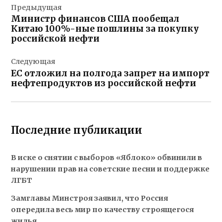
Предыдущая
по
Министр финансов США пообещал
записям
Китаю 100%-ные пошлины за покупку
российской нефти
Следующая
ЕС отложил на полгода запрет на импорт
нефтепродуктов из российской нефти
Последние публикации
В иске о снятии с выборов «Яблоко» обвинили в
нарушении прав на советские песни и поддержке
ЛГБТ
Замглавы Минстроя заявил, что Россия
опередила весь мир по качеству строящегося
жилья