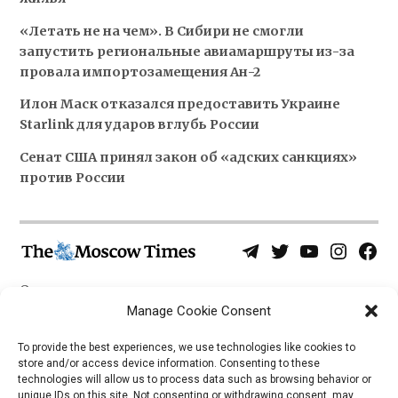
«Летать не на чем». В Сибири не смогли
запустить региональные авиамаршруты из-за
провала импортозамещения Ан-2
Илон Маск отказался предоставить Украине
Starlink для ударов вглубь России
Сенат США принял закон об «адских санкциях»
против России
Telegram
Twitter
YouTube
Instagra
Face
Username
Page
О нас
Политика конфиденциальности
Manage Cookie Consent
Приложения
To provide the best experiences, we use technologies like cookies to
store and/or access device information. Consenting to these
iOS
technologies will allow us to process data such as browsing behavior or
Android
unique IDs on this site. Not consenting or withdrawing consent, may