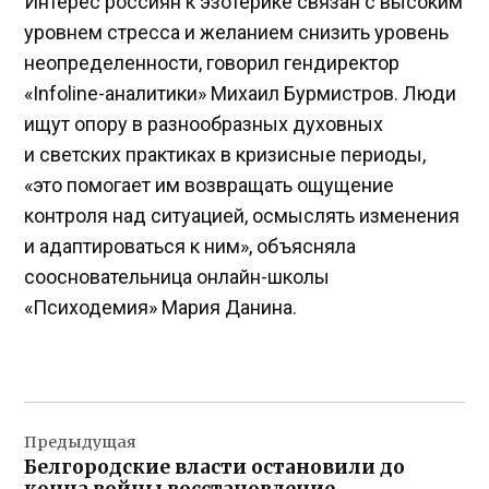
Интерес россиян к эзотерике связан с высоким
уровнем стресса и желанием снизить уровень
неопределенности, говорил гендиректор
«Infoline-аналитики» Михаил Бурмистров. Люди
ищут опору в разнообразных духовных
и светских практиках в кризисные периоды,
«это помогает им возвращать ощущение
контроля над ситуацией, осмыслять изменения
и адаптироваться к ним», объясняла
соосновательница онлайн-школы
«Психодемия» Мария Данина.
Навигация
Предыдущая
по
Белгородские власти остановили до
записям