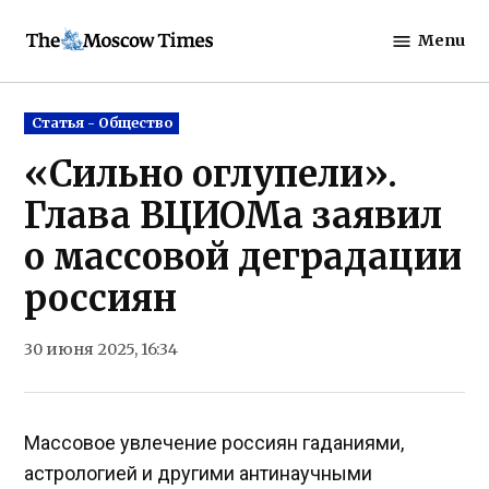
Skip
Menu
to
The
content
Moscow
Times
Posted
Статья - Общество
in
«Сильно оглупели».
Глава ВЦИОМа заявил
о массовой деградации
россиян
30 июня 2025, 16:34
Массовое увлечение россиян гаданиями,
астрологией и другими антинаучными