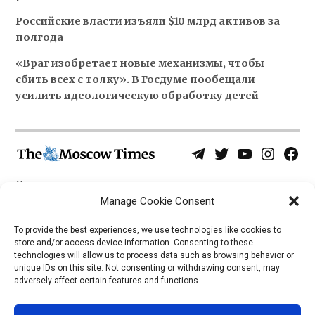
Российские власти изъяли $10 млрд активов за
полгода
«Враг изобретает новые механизмы, чтобы
сбить всех с толку». В Госдуме пообещали
усилить идеологическую обработку детей
Telegram
Twitter
YouTube
Instagra
Face
Username
Page
О нас
Политика конфиденциальности
Manage Cookie Consent
Приложения
To provide the best experiences, we use technologies like cookies to
store and/or access device information. Consenting to these
iOS
technologies will allow us to process data such as browsing behavior or
Android
unique IDs on this site. Not consenting or withdrawing consent, may
adversely affect certain features and functions.