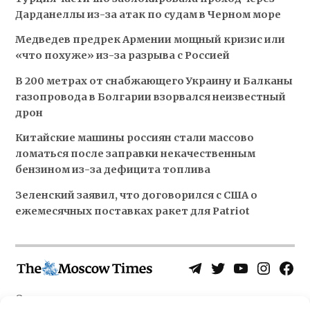
Дарданеллы из-за атак по судам в Черном море
Медведев предрек Армении мощный кризис или
«что похуже» из-за разрыва с Россией
В 200 метрах от снабжающего Украину и Балканы
газопровода в Болгарии взорвался неизвестный
дрон
Китайские машины россиян стали массово
ломаться после заправки некачественным
бензином из-за дефицита топлива
Зеленский заявил, что договорился с США о
ежемесячных поставках ракет для Patriot
Telegram
Twitter
YouTube
Instagra
Face
Username
Page
О нас