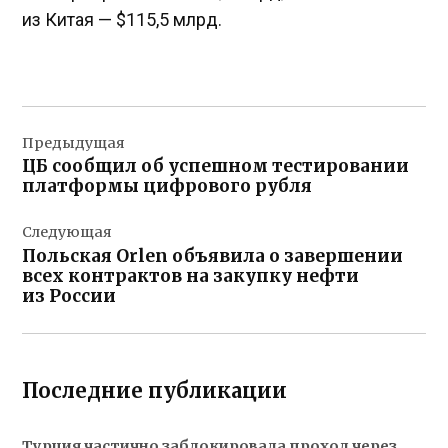
из Китая — $115,5 млрд.
Навигация
Предыдущая
по
ЦБ сообщил об успешном тестировании
записям
платформы цифрового рубля
Следующая
Польская Orlen объявила о завершении
всех контрактов на закупку нефти
из России
Последние публикации
Турция частично заблокировала проход через