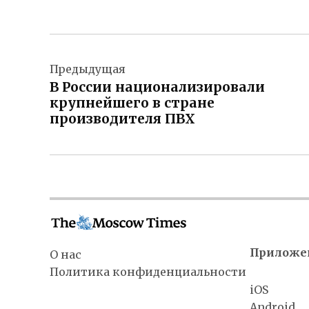
Навигация
Предыдущая
по
В России национализировали
записям
крупнейшего в стране
производителя ПВХ
Приложе
О нас
Политика конфиденциальности
iOS
Android