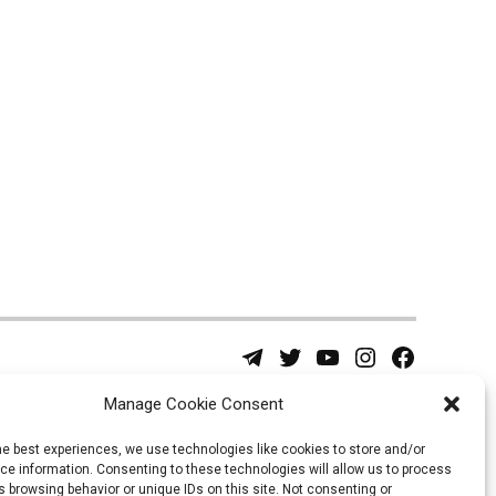
Telegram
Twitter
YouTube
Instagram
Facebook
Username
Page
Manage Cookie Consent
he best experiences, we use technologies like cookies to store and/or
e information. Consenting to these technologies will allow us to process
 browsing behavior or unique IDs on this site. Not consenting or