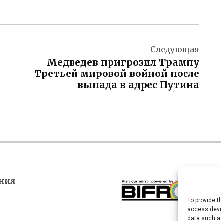
Следующая
Медведев пригрозил Трампу
Третьей мировой войной после
выпада в адрес Путина
ния
To provide t
access devic
data such as