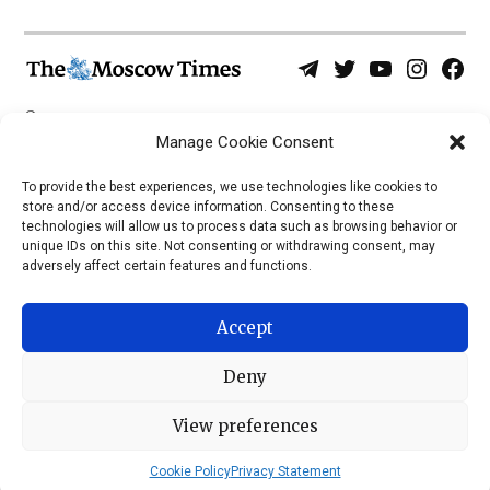
Telegram
Twitter
YouTube
Instagra
Face
Username
Page
О нас
Политика конфиденциальности
Manage Cookie Consent
Приложения
To provide the best experiences, we use technologies like cookies to
store and/or access device information. Consenting to these
iOS
technologies will allow us to process data such as browsing behavior or
Android
unique IDs on this site. Not consenting or withdrawing consent, may
adversely affect certain features and functions.
Accept
Deny
View preferences
© 2026 © Все права защищены, The Moscow Times, 1992 —
2023
Cookie Policy
Privacy Statement