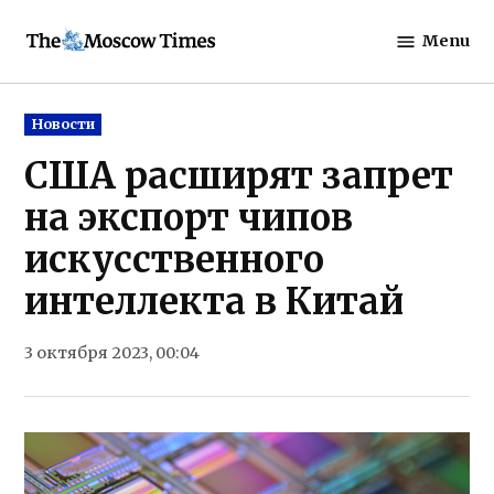
Skip
Menu
to
The
content
Moscow
Times
Posted
Новости
in
США расширят запрет
на экспорт чипов
искусственного
интеллекта в Китай
3 октября 2023, 00:04