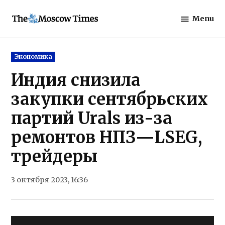
Skip
Menu
to
The
content
Moscow
Times
Posted
Экономика
in
Индия снизила
закупки сентябрьских
партий Urals из-за
ремонтов НПЗ—LSEG,
трейдеры
3 октября 2023, 16:36