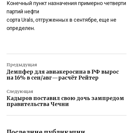
Конечный пункт назначения примерно четверти
партий нефти
сорта Urals, отгруженных в сентябре, еще не
определен.
Навигация
Предыдущая
по
Демпфер для авиакеросина в РФ вырос
записям
на 16% в сен/авг—расчёт Рейтер
Следующая
Кадыров поставил свою дочь зампредом
правительства Чечни
Последние публикации