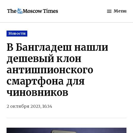
Skip
Menu
to
The
content
Moscow
Times
Posted
Новости
in
В Бангладеш нашли
дешевый клон
антишпионского
смартфона для
чиновников
2 октября 2023, 16:34