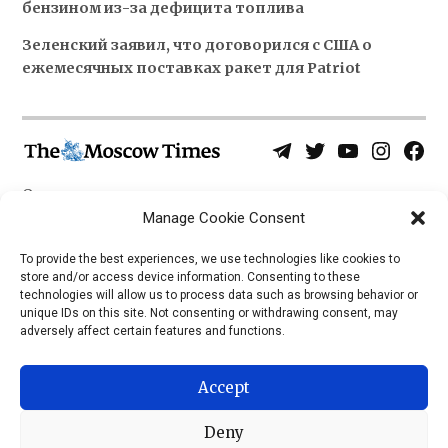
бензином из-за дефицита топлива
Зеленский заявил, что договорился с США о
ежемесячных поставках ракет для Patriot
Telegram
Twitter
YouTube
Instagra
Face
Username
Page
О нас
Политика конфиденциальности
Manage Cookie Consent
Приложения
To provide the best experiences, we use technologies like cookies to
store and/or access device information. Consenting to these
iOS
technologies will allow us to process data such as browsing behavior or
Android
unique IDs on this site. Not consenting or withdrawing consent, may
adversely affect certain features and functions.
Accept
Deny