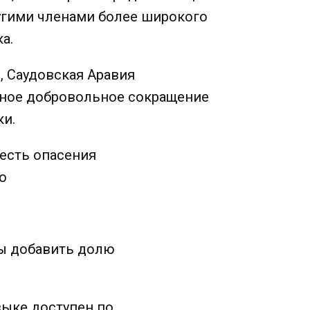
угими членами более широкого
а.
, Саудовская Аравия
ьное добровольное сокращение
ки.
 есть опасения
о
ны добавить долю
зыке доступен по