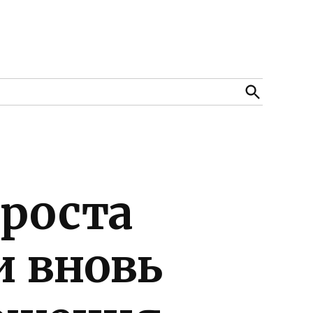
Open
Search
 роста
и вновь