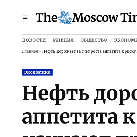
Skip
to
content
НОВОСТИ
МНЕНИЯ
ОБЩЕСТВО
ЭКОНОМ
Главная
»
Нефть дорожает за счет роста аппетита к риск
Posted
Экономика
in
Нефть доро
аппетита к