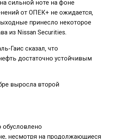
на сильной ноте на фоне
енений от ОПЕК+ не ожидается,
выходные принесло некоторое
 из Nissan Securities.
ь-Гаис сказал, что
 нефть достаточно устойчивым
бре выросла второй
о обусловлено
не, несмотря на продолжающиеся