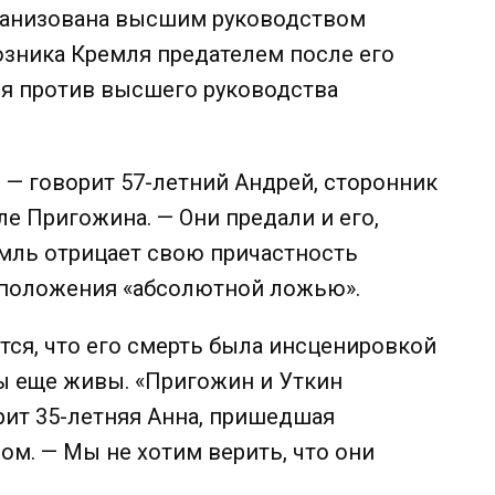
рганизована высшим руководством
юзника Кремля предателем после его
я против высшего руководства
, — говорит 57-летний Андрей, сторонник
иле Пригожина. —
Они предали и его,
мль отрицает свою причастность
едположения «абсолютной ложью».
ся, что его смерть была инсценировкой
ры еще живы.
«Пригожин и Уткин
рит 35-летняя Анна, пришедшая
м. — Мы не хотим верить, что они