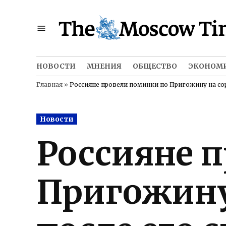
Skip
to
content
НОВОСТИ
МНЕНИЯ
ОБЩЕСТВО
ЭКОНОМ
Главная
»
Россияне провели поминки по Пригожину на со
Posted
Новости
in
Россияне 
Пригожину