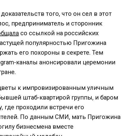
 доказательств того, что он сел в этот
лос, предприниматель и сторонник
общала
со ссылкой на российских
растущей популярностью Пригожина
ержать его похороны в секрете.
Тем
legram-каналы анонсировали
церемонии
тране.
 цветы к импровизированным уличным
бывшей штаб-квартирой группы, и баром
 где проходили встречи его
ятелей.
По данным СМИ, мать Пригожина
гилу бизнесмена вместе