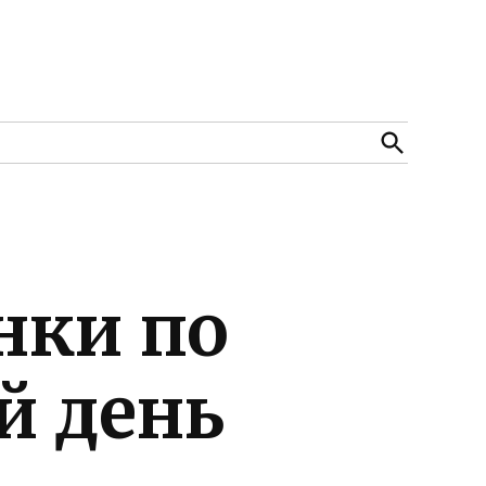
Open
Search
нки по
й день