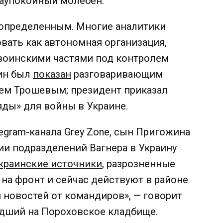
заупокойный молебен.
неопределенным.
Многие аналитики
овать как автономная организация,
 воинскими частями под контролем
ин был
показан
разговаривающим
ем Трошевым; президент приказал
яды» для войны в Украине.
egram-канала Grey Zone, сын Пригожина
и подразделений Вагнера в Украину
краинские источники
, разрозненные
 на фронт и сейчас действуют в районе
м новостей от командиров», — говорит
шедший на Пороховское кладбище.