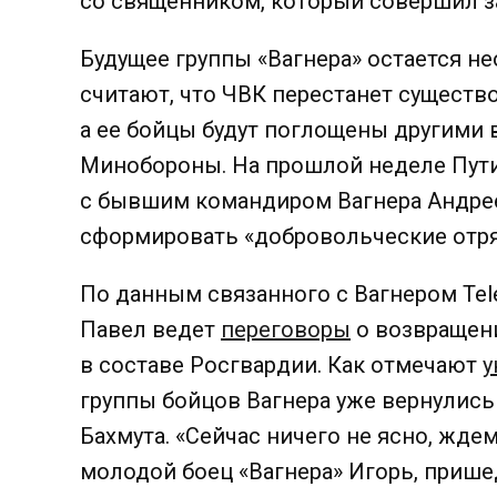
со священником, который совершил 
Будущее группы «Вагнера» остается 
считают, что ЧВК перестанет существ
а ее бойцы будут поглощены другими
Минобороны.
На прошлой неделе Пут
с бывшим командиром Вагнера Андре
сформировать «добровольческие отр
По данным связанного с Вагнером Tel
Павел ведет
переговоры
о возвращени
в составе Росгвардии.
Как отмечают
у
группы бойцов Вагнера уже вернулись
Бахмута.
«Сейчас ничего не ясно, жде
молодой боец ​​«Вагнера» Игорь, при