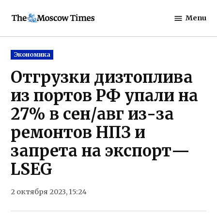
Skip
Menu
to
The
content
Moscow
Times
Posted
Экономика
in
Отгрузки дизтоплива
из портов РФ упали на
27% в сен/авг из-за
ремонтов НПЗ и
запрета на экспорт—
LSEG
2 октября 2023, 15:24