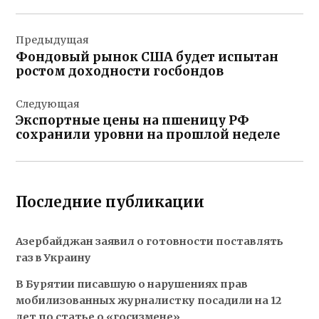
Навигация
Предыдущая
по
Фондовый рынок США будет испытан
записям
ростом доходности госбондов
Следующая
Экспортные цены на пшеницу РФ
сохранили уровни на прошлой неделе
Последние публикации
Азербайджан заявил о готовности поставлять
газ в Украину
В Бурятии писавшую о нарушениях прав
мобилизованных журналистку посадили на 12
лет по статье о «госизмене»