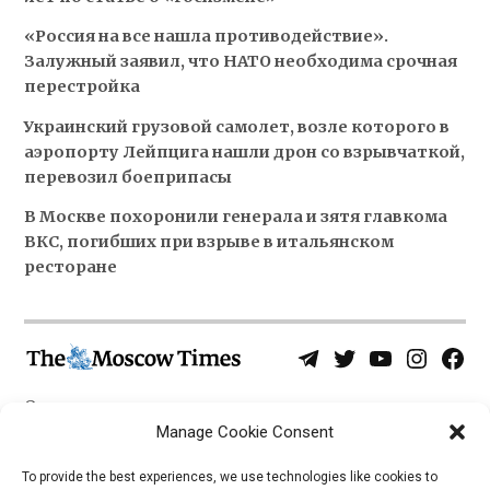
«Россия на все нашла противодействие».
Залужный заявил, что НАТО необходима срочная
перестройка
Украинский грузовой самолет, возле которого в
аэропорту Лейпцига нашли дрон со взрывчаткой,
перевозил боеприпасы
В Москве похоронили генерала и зятя главкома
ВКС, погибших при взрыве в итальянском
ресторане
Telegram
Twitter
YouTube
Instagra
Face
Username
Page
О нас
Политика конфиденциальности
Manage Cookie Consent
Приложения
To provide the best experiences, we use technologies like cookies to