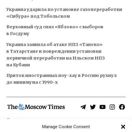
Украина ударила по установке газопереработки
«Сибура» под Тобольском
Верховный суд снял «Яблоко» с выборов
в Госдуму
Украина заявила об атаке НПЗ «Танеко»
в Татарстане и повреждении установки
первичной переработки на Ильском НПЗ
на Кубани
Приток иностранных ноу-хау в Россию рухнул
до минимума с 1990-х
Telegram
Twitter
YouTube
Instagra
Face
Username
Page
О нас
Политика конфиденциальности
Manage Cookie Consent