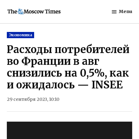
Skip
Menu
to
The
content
Moscow
Times
Posted
Экономика
in
Расходы потребителей
во Франции в авг
снизились на 0,5%, как
и ожидалось — INSEE
29 сентября 2023, 10:10