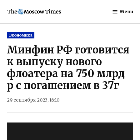
Skip
Menu
to
The
content
Moscow
Times
Posted
Экономика
in
Минфин РФ готовится
к выпуску нового
флоатера на 750 млрд
р с погашением в 37г
29 сентября 2023, 16:10