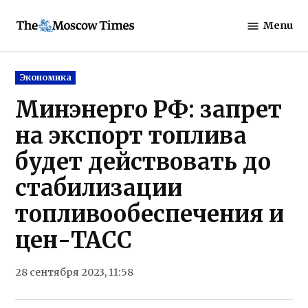
Skip
Menu
to
The
content
Moscow
Times
Posted
Экономика
in
Минэнерго РФ: запрет
на экспорт топлива
будет действовать до
стабилизации
топливообеспечения и
цен-ТАСС
28 сентября 2023, 11:58