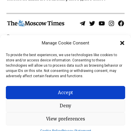
Telegram
Twitter
YouTube
Instagra
Face
Username
Page
О нас
Политика конфиденциальности
Manage Cookie Consent
Приложения
To provide the best experiences, we use technologies like cookies to
store and/or access device information. Consenting to these
iOS
technologies will allow us to process data such as browsing behavior or
Android
unique IDs on this site. Not consenting or withdrawing consent, may
adversely affect certain features and functions.
Accept
Deny
View preferences
© 2026 © Все права защищены, The Moscow Times, 1992 —
2023