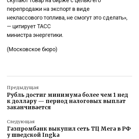
скупают товар на бирже с целью его
перепродажи на экспорт в виде
неклассового топлива, не смогут это сделать»,
— цитирует ТАСС
министра энергетики.
(Московское бюро)
Навигация
Предыдущая
по
Рубль достиг минимума более чем 1 нед
записям
к доллару — период налоговых выплат
заканчивается
Следующая
Газпромбанк выкупил сеть ТЦ Мега в РФ
у шведской Ingka