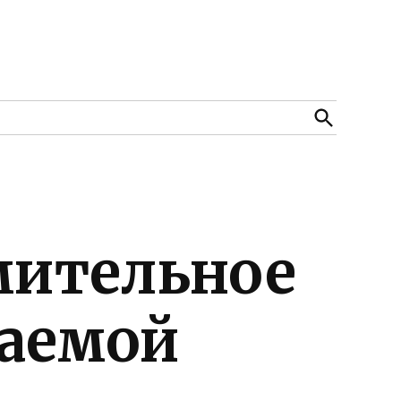
Open
Search
мительное
ваемой