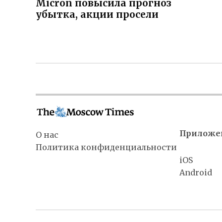
Micron повысила прогноз
записям
убытка, акции просели
Приложе
О нас
Политика конфиденциальности
iOS
Android