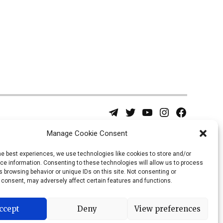
Telegram
Twitter
YouTube
Instagram
Facebook
Username
Page
Manage Cookie Consent
he best experiences, we use technologies like cookies to store and/or
e information. Consenting to these technologies will allow us to process
 browsing behavior or unique IDs on this site. Not consenting or
 consent, may adversely affect certain features and functions.
ccept
Deny
View preferences