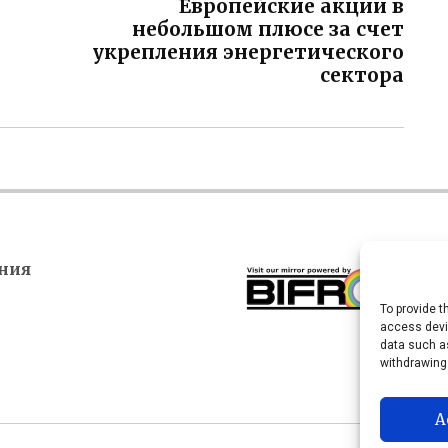
Европейские акции в
небольшом плюсе за счет
укрепления энергетического
сектора
ния
To provide t
access devic
data such as
withdrawing
A