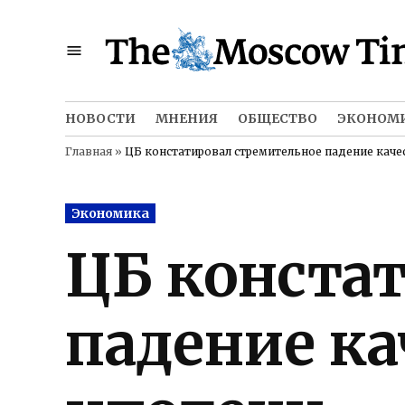
Skip
to
content
НОВОСТИ
МНЕНИЯ
ОБЩЕСТВО
ЭКОНОМ
Главная
»
ЦБ констатировал стремительное падение кач
Posted
Экономика
in
ЦБ конста
падение к