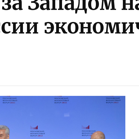
 за Западом н
ссии эконом