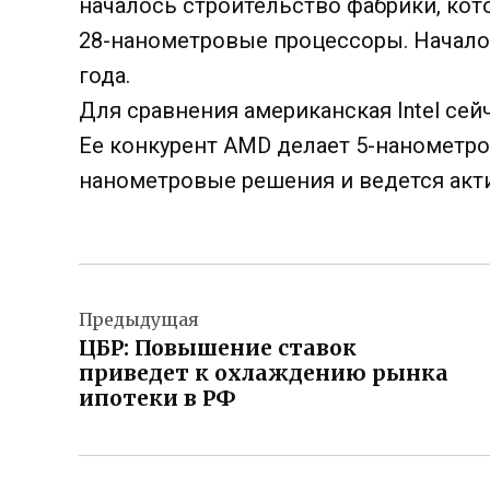
началось строительство фабрики, кот
28-нанометровые процессоры. Начало
года.
Для сравнения американская Intel се
Ее конкурент AMD делает 5-нанометро
нанометровые решения и ведется акти
Навигация
Предыдущая
по
ЦБР: Повышение ставок
записям
приведет к охлаждению рынка
ипотеки в РФ