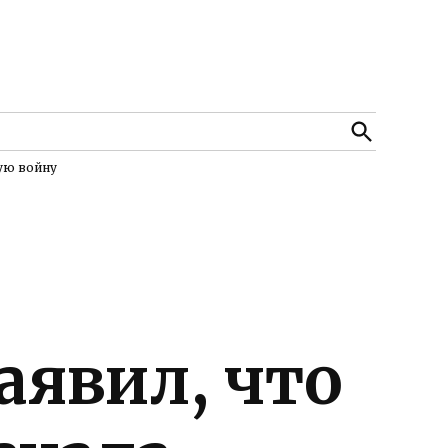
Open
Search
кую войну
аявил, что