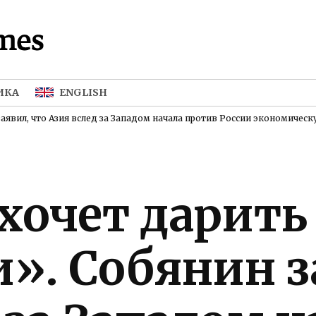
The
Взрыв, а не
хлопок.
Moscow
Война, а не
Times
спецоперация.
ИКА
ENGLISH
30 лет
пишем о
заявил, что Азия вслед за Западом начала против России экономичес
России.
Теперь и на
русском
языке.
хочет дарить
». Собянин з