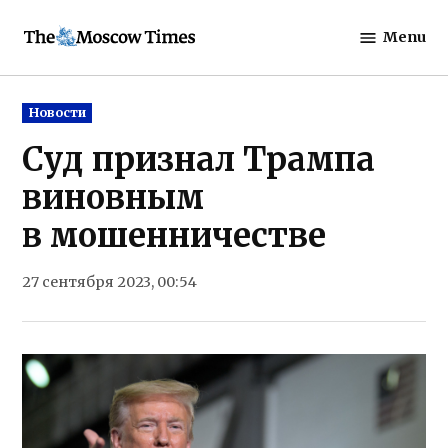
Skip
Menu
to
The
content
Moscow
Times
Posted
Новости
in
Суд признал Трампа
виновным
в мошенничестве
27 сентября 2023, 00:54