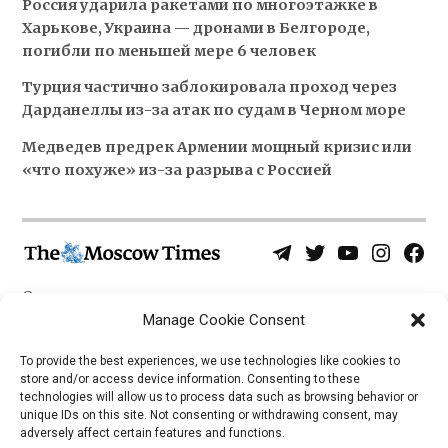
Россия ударила ракетами по многоэтажке в
Харькове, Украина — дронами в Белгороде,
погибли по меньшей мере 6 человек
Турция частично заблокировала проход через
Дарданеллы из-за атак по судам в Черном море
Медведев предрек Армении мощный кризис или
«что похуже» из-за разрыва с Россией
Telegram
Twitter
YouTube
Instagra
Face
Username
Page
О нас
Политика конфиденциальности
Manage Cookie Consent
Приложения
To provide the best experiences, we use technologies like cookies to
store and/or access device information. Consenting to these
iOS
technologies will allow us to process data such as browsing behavior or
Android
unique IDs on this site. Not consenting or withdrawing consent, may
adversely affect certain features and functions.