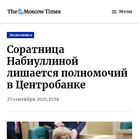
Skip
Menu
to
The
content
Moscow
Times
Posted
Экономика
in
Соратница
Набиуллиной
лишается полномочий
в Центробанке
27 сентября 2023, 17:38