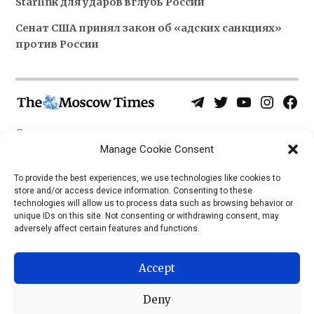
Starlink для ударов вглубь России
Сенат США принял закон об «адских санкциях»
против России
Telegram
Twitter
YouTube
Instagra
Face
Username
Page
О нас
Политика конфиденциальности
Manage Cookie Consent
Приложения
To provide the best experiences, we use technologies like cookies to
store and/or access device information. Consenting to these
iOS
technologies will allow us to process data such as browsing behavior or
Android
unique IDs on this site. Not consenting or withdrawing consent, may
adversely affect certain features and functions.
Accept
Deny