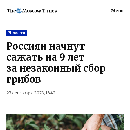
Skip
Menu
to
The
content
Moscow
Times
Posted
Новости
in
Россиян начнут
сажать на 9 лет
за незаконный сбор
грибов
27 сентября 2023, 16:42