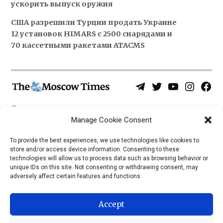
ускорить выпуск оружия
США разрешили Турции продать Украине
12 установок HIMARS с 2500 снарядами и
70 кассетными ракетами ATACMS
Telegram
Twitter
YouTube
Instagra
Face
Username
Page
О нас
Политика конфиденциальности
Manage Cookie Consent
Приложения
To provide the best experiences, we use technologies like cookies to
store and/or access device information. Consenting to these
iOS
technologies will allow us to process data such as browsing behavior or
Android
unique IDs on this site. Not consenting or withdrawing consent, may
adversely affect certain features and functions.
Accept