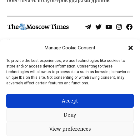
обесточить полуостров ударами дронов
Telegram
Twitter
YouTube
Instagra
Face
Username
Page
О нас
Политика конфиденциальности
Manage Cookie Consent
Приложения
To provide the best experiences, we use technologies like cookies to
store and/or access device information. Consenting to these
iOS
technologies will allow us to process data such as browsing behavior or
Android
unique IDs on this site. Not consenting or withdrawing consent, may
adversely affect certain features and functions.
Accept
Deny
View preferences
© 2026 © Все права защищены, The Moscow Times, 1992 —