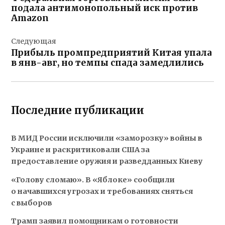
записям
подала антимонопольный иск против
Amazon
Следующая
Прибыль промпредприятий Китая упала
в янв-авг, но темпы спада замедлились
Последние публикации
В МИД России исключили «заморозку» войны в
Украине и раскритиковали США за
предоставление оружия и разведданных Киеву
«Голову сломаю». В «Яблоке» сообщили
о начавшихся угрозах и требованиях сняться
с выборов
Трамп заявил помощникам о готовности