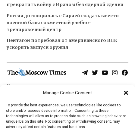
прекратить войну с Ираном без ядерной сделки
Россия договорилась с Сирией создать вместо
военной базы совместный учебно-
тренировочный центр
Пентагон потребовал от американского ВПК
ускорить выпуск оружия
Telegram
Twitter
YouTube
Instagra
Face
Username
Page
О нас
Политика конфиденциальности
Manage Cookie Consent
Приложения
To provide the best experiences, we use technologies like cookies to
store and/or access device information. Consenting to these
iOS
technologies will allow us to process data such as browsing behavior or
Android
unique IDs on this site. Not consenting or withdrawing consent, may
adversely affect certain features and functions.