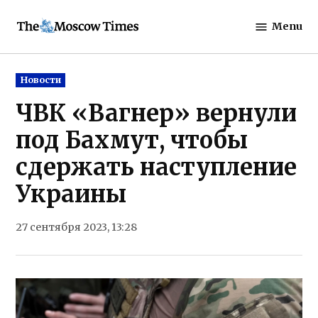
Skip
Menu
to
The
content
Moscow
Times
Posted
Новости
in
ЧВК «Вагнер» вернули
под Бахмут, чтобы
сдержать наступление
Украины
27 сентября 2023, 13:28