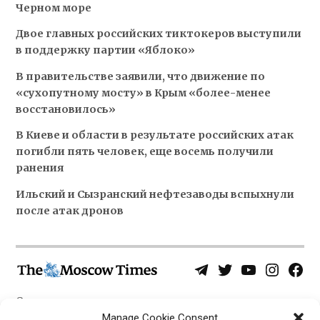
Черном море
Двое главных российских тиктокеров выступили
в поддержку партии «Яблоко»
В правительстве заявили, что движение по
«сухопутному мосту» в Крым «более-менее
восстановилось»
В Киеве и области в результате российских атак
погибли пять человек, еще восемь получили
ранения
Ильский и Сызранский нефтезаводы вспыхнули
после атак дронов
Telegram
Twitter
YouTube
Instagra
Face
Username
Page
О нас
Политика конфиденциальности
Manage Cookie Consent