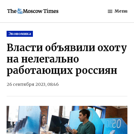
Skip
Menu
to
The
content
Moscow
Times
Posted
Экономика
in
Власти объявили охоту
на нелегально
работающих россиян
26 сентября 2023, 08:46