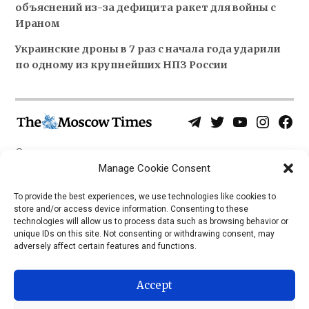
объяснений из-за дефицита ракет для войны с
Ираном
Украинские дроны в 7 раз с начала года ударили
по одному из крупнейших НПЗ России
Telegram
Twitter
YouTube
Instagra
Face
Username
Page
О нас
Политика конфиденциальности
Manage Cookie Consent
Приложения
To provide the best experiences, we use technologies like cookies to
store and/or access device information. Consenting to these
iOS
technologies will allow us to process data such as browsing behavior or
Android
unique IDs on this site. Not consenting or withdrawing consent, may
adversely affect certain features and functions.
Accept