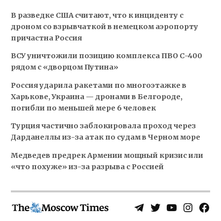
В разведке США считают, что к инциденту с
дроном со взрывчаткой в немецком аэропорту
причастна Россия
ВСУ уничтожили позицию комплекса ПВО С-400
рядом с «дворцом Путина»
Россия ударила ракетами по многоэтажке в
Харькове, Украина — дронами в Белгороде,
погибли по меньшей мере 6 человек
Турция частично заблокировала проход через
Дарданеллы из-за атак по судам в Черном море
Медведев предрек Армении мощный кризис или
«что похуже» из-за разрыва с Россией
Telegram
Twitter
YouTube
Instagra
Face