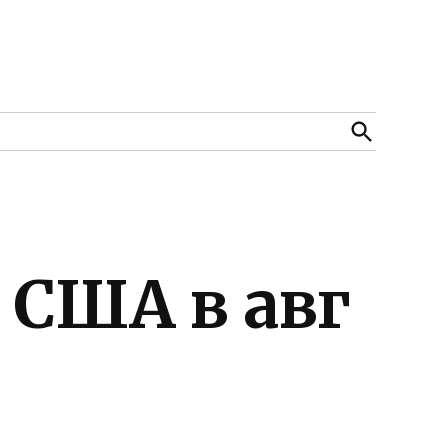
Open
Search
 США в авг