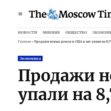
Skip
to
content
НОВОСТИ
МНЕНИЯ
ОБЩЕСТВО
ЭКОНОМ
Главная
»
Продажи новых домов в США в авг упали на 8,
Posted
Экономика
in
Продажи н
упали на 8