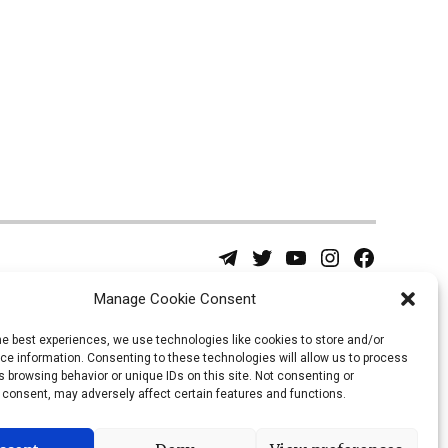
Telegram
Twitter
YouTube
Instagram
Facebook
Username
Page
Manage Cookie Consent
he best experiences, we use technologies like cookies to store and/or
e information. Consenting to these technologies will allow us to process
 browsing behavior or unique IDs on this site. Not consenting or
 consent, may adversely affect certain features and functions.