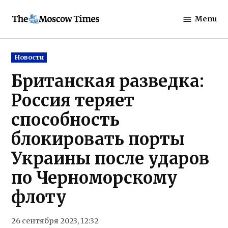
Skip
Menu
to
The
content
Moscow
Times
Posted
Новости
in
Британская разведка:
Россия теряет
способность
блокировать порты
Украины после ударов
по Черноморскому
флоту
26 сентября 2023, 12:32