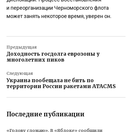
и переорганизации Черноморского флота
может занять некоторое время, уверен он.
Навигация
Предыдущая
по
Доходность госдолга еврозоны у
записям
многолетних пиков
Следующая
Украина пообещала не бить по
территории России ракетами ATACMS
Последние публикации
«Голову сломаю». В «Яблоке» сообщили