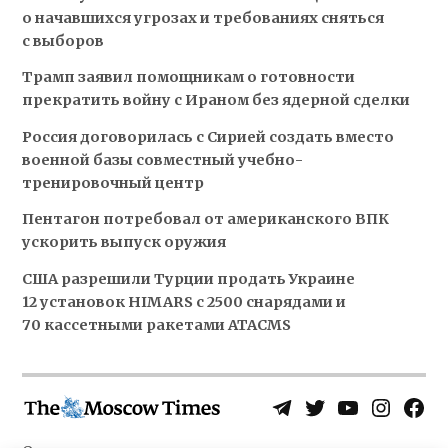
о начавшихся угрозах и требованиях сняться
с выборов
Трамп заявил помощникам о готовности
прекратить войну с Ираном без ядерной сделки
Россия договорилась с Сирией создать вместо
военной базы совместный учебно-
тренировочный центр
Пентагон потребовал от американского ВПК
ускорить выпуск оружия
США разрешили Турции продать Украине
12 установок HIMARS с 2500 снарядами и
70 кассетными ракетами ATACMS
Telegram
Twitter
YouTube
Instagra
Face
Username
Page