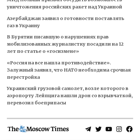
уничтожения российских ракет над Украиной
Азербайджан заявил о готовности поставлять
газ в Украину
В Бурятии писавшую о нарушениях прав
мобилизованных журналистку посадили на 12
лет по статье о «госизмене»
«Россия на все нашла противодействие».
Залужный заявил, что НАТО необходима срочная
перестройка
Украинский грузовой самолет, возле которого в
аэропорту Лейпцига нашли дрон со взрывчаткой,
перевозил боеприпасы
Telegram
Twitter
YouTube
Instagra
Face
Username
Page