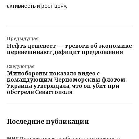
активность и рост цен».
Навигация
Предыдущая
по
Нефть дешевеет — тревоги об экономике
записям
перевешивают дефицит предложения
Следующая
Минобороны показало видео с
командующим Черноморским флотом.
Украина утверждала, что он убит при
обстреле Севастополя
Последние публикации
МИД Польши призвал обсудить возможность