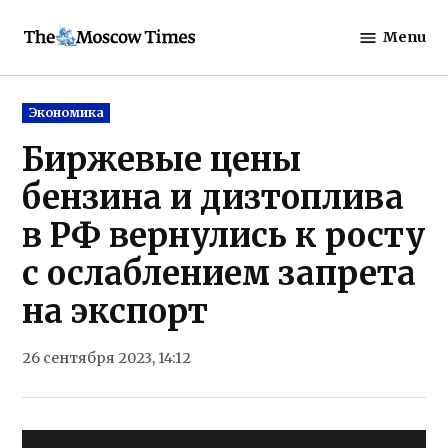
Skip
Menu
to
The
content
Moscow
Times
Posted
Экономика
in
Биржевые цены
бензина и дизтоплива
в РФ вернулись к росту
с ослаблением запрета
на экспорт
26 сентября 2023, 14:12