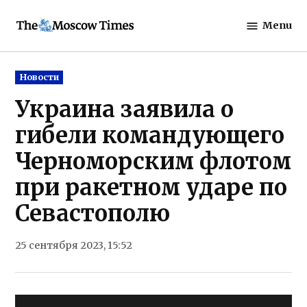
Skip
Menu
to
The
content
Moscow
Times
Posted
Новости
in
Украина заявила о
гибели командующего
Черноморским флотом
при ракетном ударе по
Севастополю
25 сентября 2023, 15:52