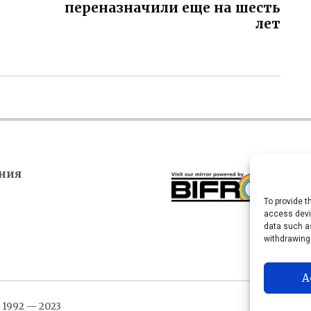
переназначили еще на шесть
лет
ния
To provide t
access devic
data such as
withdrawing
A
1992 — 2023