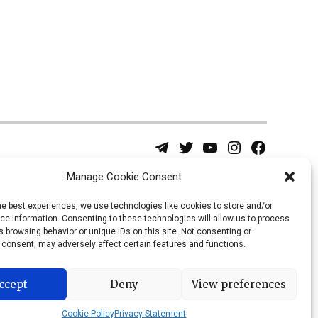
Telegram
Twitter
YouTube
Instagram
Facebook
Username
Page
Manage Cookie Consent
he best experiences, we use technologies like cookies to store and/or
e information. Consenting to these technologies will allow us to process
 browsing behavior or unique IDs on this site. Not consenting or
 consent, may adversely affect certain features and functions.
ccept
Deny
View preferences
Cookie Policy
Privacy Statement