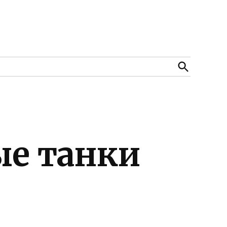
Open
Search
ые танки