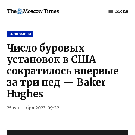
Skip
Menu
to
The
content
Moscow
Times
Posted
Экономика
in
Число буровых
установок в США
сократилось впервые
за три нед — Baker
Hughes
25 сентября 2023, 09:22