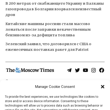
В 200 метрах от снабжающего Украину и Балканы
газопровода в Болгарии взорвался неизвестный
дрон
Китайские машины россиян стали массово
ломаться после заправки некачественным
бензином из-за дефицита топлива
Зеленский заявил, что договорился с США о
ежемесячных поставках ракет для Patriot
Telegram
Twitter
YouTube
Instagra
Face
Username
Page
О нас
Политика конфиденциальности
Manage Cookie Consent
Приложения
To provide the best experiences, we use technologies like cookies to
store and/or access device information. Consenting to these
iOS
technologies will allow us to process data such as browsing behavior or