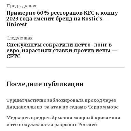
Предыдущая
по
Примерно 60% ресторанов KFC к концу
записям
2023 года сменит бренд на Rostic’s —
Unirest
Следующая
Спекулянты сократили нетто-лонг в
евро, нарастили ставки против иены —
CFTC
Последние публикации
Турция частично заблокировала проход через
Дарданеллы из-за атак по судам в Черном море
Медведев предрек Армении мощный кризис или
«что похуже» из-за разрыва с Россией