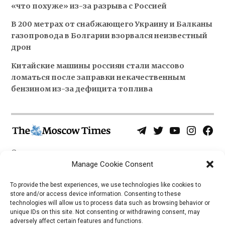
«что похуже» из-за разрыва с Россией
В 200 метрах от снабжающего Украину и Балканы
газопровода в Болгарии взорвался неизвестный
дрон
Китайские машины россиян стали массово
ломаться после заправки некачественным
бензином из-за дефицита топлива
Telegram
Twitter
YouTube
Instagra
Face
Username
Page
О нас
Политика конфиденциальности
Manage Cookie Consent
Приложения
To provide the best experiences, we use technologies like cookies to
store and/or access device information. Consenting to these
iOS
technologies will allow us to process data such as browsing behavior or
Android
unique IDs on this site. Not consenting or withdrawing consent, may
adversely affect certain features and functions.