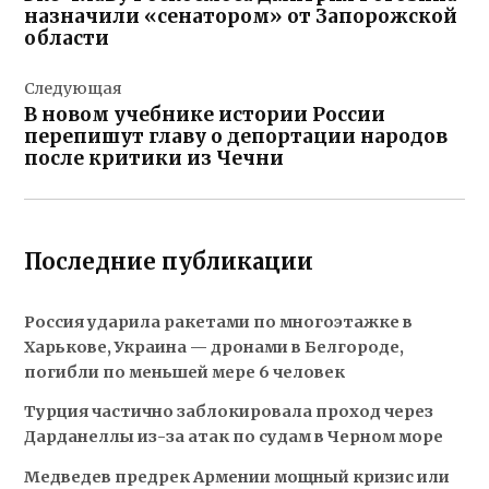
записям
назначили «сенатором» от Запорожской
области
Следующая
В новом учебнике истории России
перепишут главу о депортации народов
после критики из Чечни
Последние публикации
Россия ударила ракетами по многоэтажке в
Харькове, Украина — дронами в Белгороде,
погибли по меньшей мере 6 человек
Турция частично заблокировала проход через
Дарданеллы из-за атак по судам в Черном море
Медведев предрек Армении мощный кризис или