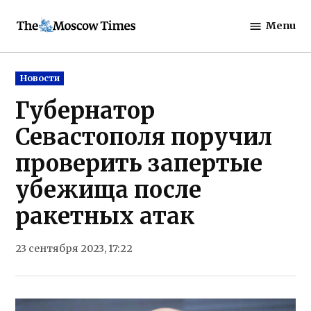
Skip
Menu
to
The
content
Moscow
Times
Posted
Новости
in
Губернатор
Севастополя поручил
проверить запертые
убежища после
ракетных атак
23 сентября 2023, 17:22