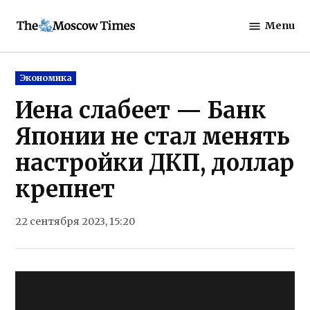
Skip
Menu
to
The
content
Moscow
Times
Posted
Экономика
in
Иена слабеет — Банк
Японии не стал менять
настройки ДКП, доллар
крепнет
22 сентября 2023, 15:20