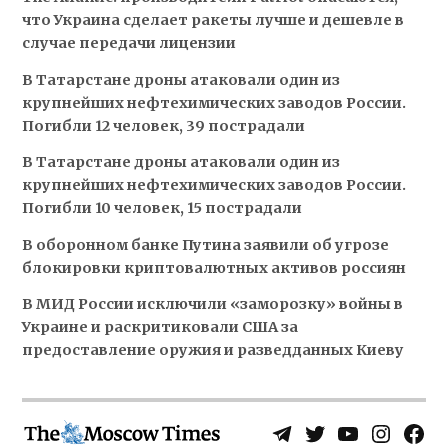
что Украина сделает ракеты лучше и дешевле в
случае передачи лицензии
В Татарстане дроны атаковали один из
крупнейших нефтехимических заводов России.
Погибли 12 человек, 39 пострадали
В Татарстане дроны атаковали один из
крупнейших нефтехимических заводов России.
Погибли 10 человек, 15 пострадали
В оборонном банке Путина заявили об угрозе
блокировки криптовалютных активов россиян
В МИД России исключили «заморозку» войны в
Украине и раскритиковали США за
предоставление оружия и разведданных Киеву
Telegram
Twitter
YouTube
Instagra
Face