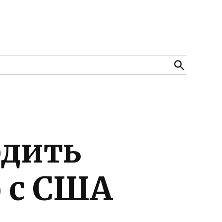
Open
Search
одить
 с США