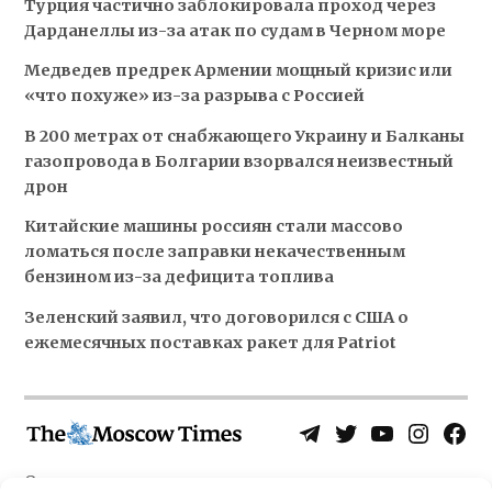
Турция частично заблокировала проход через
Дарданеллы из-за атак по судам в Черном море
Медведев предрек Армении мощный кризис или
«что похуже» из-за разрыва с Россией
В 200 метрах от снабжающего Украину и Балканы
газопровода в Болгарии взорвался неизвестный
дрон
Китайские машины россиян стали массово
ломаться после заправки некачественным
бензином из-за дефицита топлива
Зеленский заявил, что договорился с США о
ежемесячных поставках ракет для Patriot
Telegram
Twitter
YouTube
Instagra
Face
Username
Page
О нас