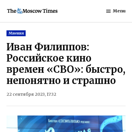
Skip
Menu
to
The
content
Moscow
Times
Posted
Мнения
in
Иван Филиппов:
Российское кино
времен «СВО»: быстро,
непонятно и страшно
22 сентября 2023, 17:32