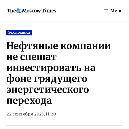
Skip
Menu
to
The
content
Moscow
Times
Posted
Экономика
in
Нефтяные компании
не спешат
инвестировать на
фоне грядущего
энергетического
перехода
22 сентября 2023, 11:20