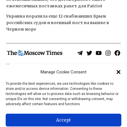
ежемесячных поставках ракет для Patriot
Украина поразила еще 12 снабжавших Крым
российских судов и военный пост на вышке в
Черном море
Telegram
Twitter
YouTube
Instagra
Face
Username
Page
О нас
Политика конфиденциальности
Manage Cookie Consent
Приложения
To provide the best experiences, we use technologies like cookies to
store and/or access device information. Consenting to these
iOS
technologies will allow us to process data such as browsing behavior or
Android
unique IDs on this site. Not consenting or withdrawing consent, may
adversely affect certain features and functions.
Accept