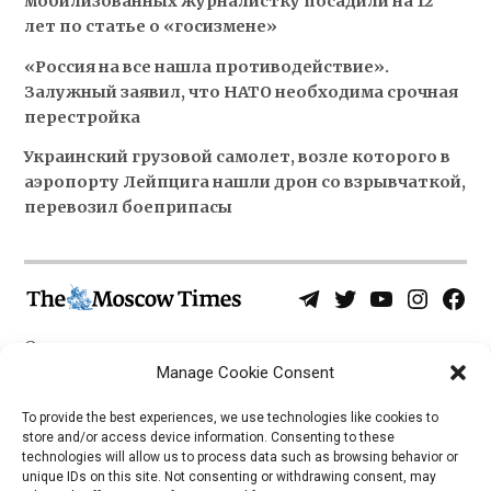
мобилизованных журналистку посадили на 12
лет по статье о «госизмене»
«Россия на все нашла противодействие».
Залужный заявил, что НАТО необходима срочная
перестройка
Украинский грузовой самолет, возле которого в
аэропорту Лейпцига нашли дрон со взрывчаткой,
перевозил боеприпасы
Telegram
Twitter
YouTube
Instagra
Face
Username
Page
О нас
Политика конфиденциальности
Manage Cookie Consent
Приложения
To provide the best experiences, we use technologies like cookies to
store and/or access device information. Consenting to these
iOS
technologies will allow us to process data such as browsing behavior or
Android
unique IDs on this site. Not consenting or withdrawing consent, may