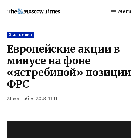
Skip
Menu
to
The
content
Moscow
Times
Posted
Экономика
in
Европейские акции в
минусе на фоне
«ястребиной» позиции
ФРС
21 сентября 2023, 11:11