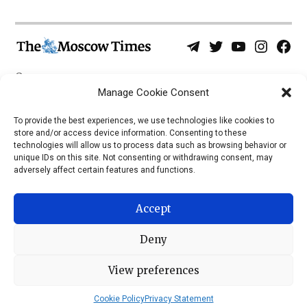
Telegram
Twitter
YouTube
Instagra
Face
Username
Page
О нас
Политика конфиденциальности
Manage Cookie Consent
Приложения
To provide the best experiences, we use technologies like cookies to
store and/or access device information. Consenting to these
iOS
technologies will allow us to process data such as browsing behavior or
Android
unique IDs on this site. Not consenting or withdrawing consent, may
adversely affect certain features and functions.
Accept
Deny
View preferences
© 2026 © Все права защищены, The Moscow Times, 1992 —
2023
Cookie Policy
Privacy Statement