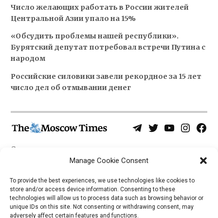
Число желающих работать в России жителей
Центральной Азии упало на 15%
«Обсудить проблемы нашей республики».
Бурятский депутат потребовал встречи Путина с
народом
Российские силовики завели рекордное за 15 лет
число дел об отмывании денег
Telegram
Twitter
YouTube
Instagra
Face
Username
Page
О нас
Политика конфиденциальности
Manage Cookie Consent
Приложения
To provide the best experiences, we use technologies like cookies to
store and/or access device information. Consenting to these
iOS
technologies will allow us to process data such as browsing behavior or
Android
unique IDs on this site. Not consenting or withdrawing consent, may
adversely affect certain features and functions.