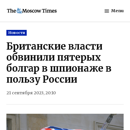
Skip
Menu
to
The
content
Moscow
Times
Posted
Новости
in
Британские власти
обвинили пятерых
болгар в шпионаже в
пользу России
21 сентября 2023, 20:10