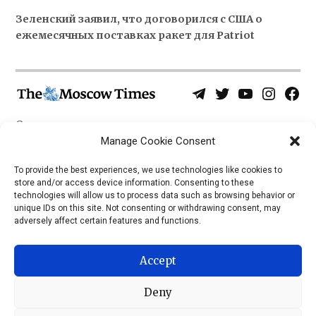
Зеленский заявил, что договорился с США о
ежемесячных поставках ракет для Patriot
Telegram
Twitter
YouTube
Instagra
Face
Username
Page
О нас
Политика конфиденциальности
Manage Cookie Consent
Приложения
To provide the best experiences, we use technologies like cookies to
store and/or access device information. Consenting to these
iOS
technologies will allow us to process data such as browsing behavior or
Android
unique IDs on this site. Not consenting or withdrawing consent, may
adversely affect certain features and functions.
Accept
Deny