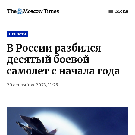
Skip
Menu
to
The
content
Moscow
Times
Posted
Новости
in
В России разбился
десятый боевой
самолет с начала года
20 сентября 2023, 11:25