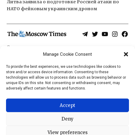
Литва заявила о подготовке Россией атаки по
НАТО фейковым украинским дроном
Telegram
Twitter
YouTube
Instagra
Face
Username
Page
О нас
Политика конфиденциальности
Manage Cookie Consent
Приложения
To provide the best experiences, we use technologies like cookies to
store and/or access device information. Consenting to these
iOS
technologies will allow us to process data such as browsing behavior or
Android
unique IDs on this site. Not consenting or withdrawing consent, may
adversely affect certain features and functions.
Accept
Deny
View preferences