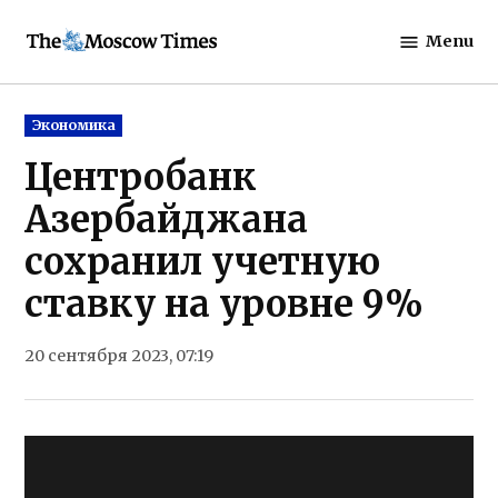
Skip
Menu
to
The
content
Moscow
Times
Posted
Экономика
in
Центробанк
Азербайджана
сохранил учетную
ставку на уровне 9%
20 сентября 2023, 07:19