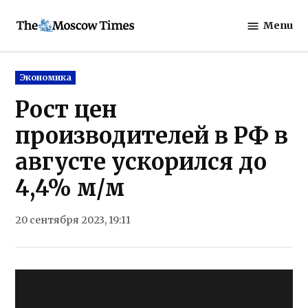
Skip
Menu
to
The
content
Moscow
Times
Posted
Экономика
in
Рост цен
производителей в РФ в
августе ускорился до
4,4% м/м
20 сентября 2023, 19:11