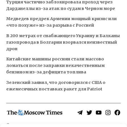
Турция частично заблокировала проход через
Дарданеллы из-за атак по судам в Черном море
Медведев предрек Армении мощный кризис или
«что похуже» из-за разрыва с Россией
В 200 метрах от снабжающего Украину и Балканы
газопровода в Болгарии взорвался неизвестный
дрон
Китайские машины россиян стали массово
ломаться после заправки некачественным
бензином из-за дефицита топлива
Зеленский заявил, что договорился с США о
ежемесячных поставках ракет для Patriot
Telegram
Twitter
YouTube
Instagra
Face
Username
Page
О нас