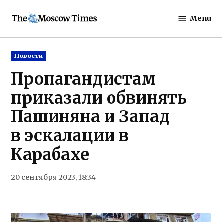
Skip
Menu
to
The
content
Moscow
Times
Posted
Новости
in
Пропагандистам
приказали обвинять
Пашиняна и Запад
в эскалации в
Карабахе
20 сентября 2023, 18:34