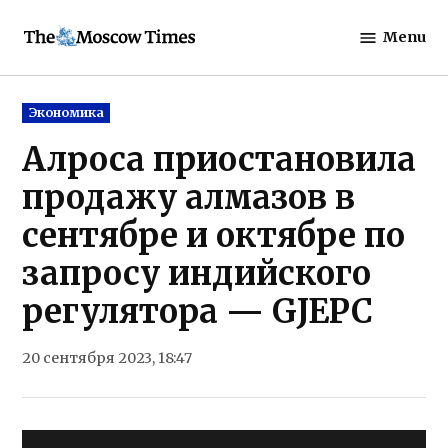
Skip
Menu
to
The
content
Moscow
Times
Posted
Экономика
in
Алроса приостановила
продажу алмазов в
сентябре и октябре по
запросу индийского
регулятора — GJEPC
20 сентября 2023, 18:47