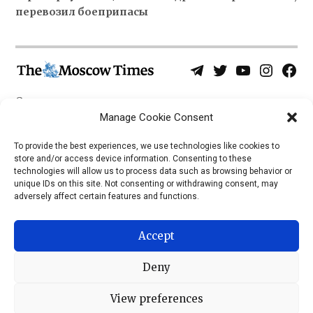
перевозил боеприпасы
Telegram
Twitter
YouTube
Instagra
Face
Username
Page
О нас
Политика конфиденциальности
Manage Cookie Consent
Приложения
To provide the best experiences, we use technologies like cookies to
store and/or access device information. Consenting to these
iOS
technologies will allow us to process data such as browsing behavior or
Android
unique IDs on this site. Not consenting or withdrawing consent, may
adversely affect certain features and functions.
Accept
Deny
View preferences
© 2026 © Все права защищены, The Moscow Times, 1992 —